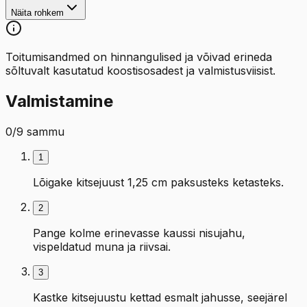
Näita rohkem
Toitumisandmed on hinnangulised ja võivad erineda
sõltuvalt kasutatud koostisosadest ja valmistusviisist.
Valmistamine
0
/
9
sammu
1
Lõigake kitsejuust 1,25 cm paksusteks ketasteks.
2
Pange kolme erinevasse kaussi nisujahu,
vispeldatud muna ja riivsai.
3
Kastke kitsejuustu kettad esmalt jahusse, seejärel