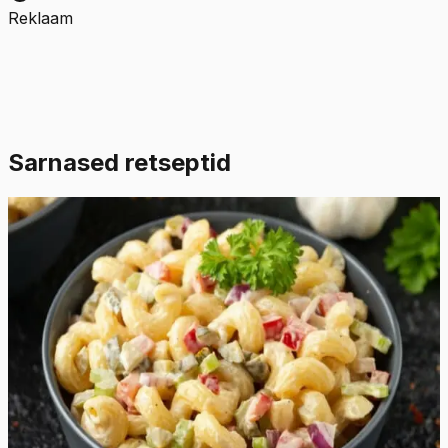
Reklaam
Sarnased retseptid
Keskmine
5.0
Hinnang:
(
5
)
Makaronisalat ilma lihata
Otsite maitsvat ja värskendavat lisandit oma söögi
kõrvale? See makaronisalat ilma lihata sobib selleks
ideaalselt! Täiuslikult keedetud sarvekese makaronid,
värsked ja krõmpsuvad köögiviljad ning maitseküllane
koorene kaste muudavad selle salati ideaalseks lisandiks
igale lauale. Meie makaronisalat avaldab kõigile muljet,
olenemata sellest, kas seda serveeritakse pereürituseks,
grillimiseks või lihtsalt kiireks lõunasöögiks. Nii et