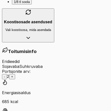
1/8
tl
soola
Koostisosade asendused
Vali koostisosa, mida asendada
Toitumisinfo
Eridieedid
Sojavaba
Suhkruvaba
Portsjonite arv:
2
-
+
Energiasisaldus
685
kcal