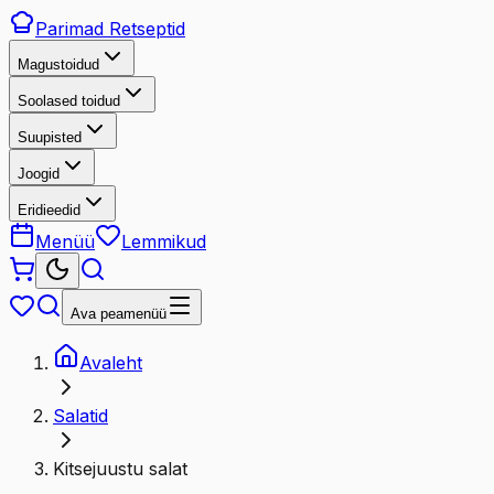
Parimad
Retseptid
Magustoidud
Soolased toidud
Suupisted
Joogid
Eridieedid
Menüü
Lemmikud
Ava peamenüü
Avaleht
Salatid
Kitsejuustu salat