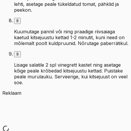
lehti, asetage peale tükeldatud tomat, pähklid ja
peekon.
8
Kuumutage pannil või ning praadige riivsaiaga
kaetud kitsejuustu kettad 1-2 minutit, kuni need on
mõlemalt poolt kuldpruunid. Nõrutage paberrätikul.
9
Lisage salatile 2 spl vinegrett kastet ning asetage
kõige peale krõbedad kitsejuustu kettad. Puistake
peale murulauku. Serveerige, kui kitsejuust on veel
soe.
Reklaam