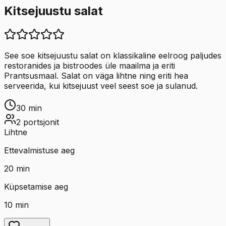
Kitsejuustu salat
See soe kitsejuustu salat on klassikaline eelroog paljudes
restoranides ja bistroodes üle maailma ja eriti
Prantsusmaal. Salat on väga lihtne ning eriti hea
serveerida, kui kitsejuust veel seest soe ja sulanud.
30
min
2
portsjonit
Lihtne
Ettevalmistuse aeg
20
min
Küpsetamise aeg
10
min