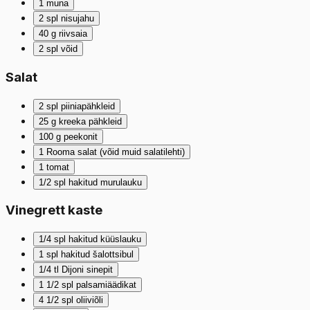
1
muna
2
spl
nisujahu
40
g
riivsaia
2
spl
võid
Salat
2
spl
piiniapähkleid
25
g
kreeka pähkleid
100
g
peekonit
1
Rooma salat (võid muid salatilehti)
1
tomat
1/2
spl
hakitud murulauku
Vinegrett kaste
1/4
spl
hakitud küüslauku
1
spl
hakitud šalottsibul
1/4
tl
Dijoni sinepit
1 1/2
spl
palsamiäädikat
4 1/2
spl
oliiviõli