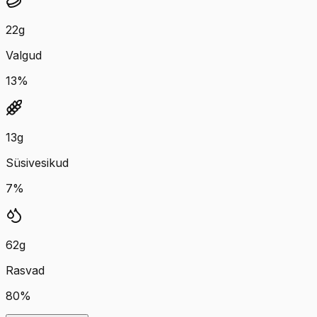
22
g
Valgud
13
%
13
g
Süsivesikud
7
%
62
g
Rasvad
80
%