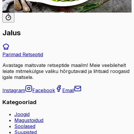
45
min
3
tk
Jalus
Parimad
Retseptid
Avastage maitsvate retseptide maailm! Meie veebilehelt
leiate mitmekülgse valiku hõrgutavaid ja lihtsaid roogasid
igale maitsele.
Instagram
Facebook
Email
Kategooriad
Joogid
Magustoidud
Soolased
Suupisted