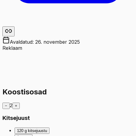
Avaldatud:
26. november 2025
Reklaam
Koostisosad
2
−
+
Kitsejuust
120
g
kitsejuustu