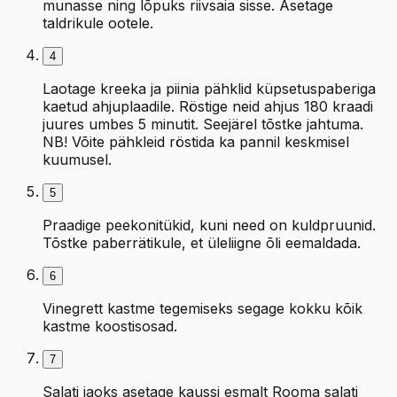
munasse ning lõpuks riivsaia sisse. Asetage
taldrikule ootele.
4
Laotage kreeka ja piinia pähklid küpsetuspaberiga
kaetud ahjuplaadile. Röstige neid ahjus 180 kraadi
juures umbes 5 minutit. Seejärel tõstke jahtuma.
NB! Võite pähkleid röstida ka pannil keskmisel
kuumusel.
5
Praadige peekonitükid, kuni need on kuldpruunid.
Tõstke paberrätikule, et üleliigne õli eemaldada.
6
Vinegrett kastme tegemiseks segage kokku kõik
kastme koostisosad.
7
Salati jaoks asetage kaussi esmalt Rooma salati