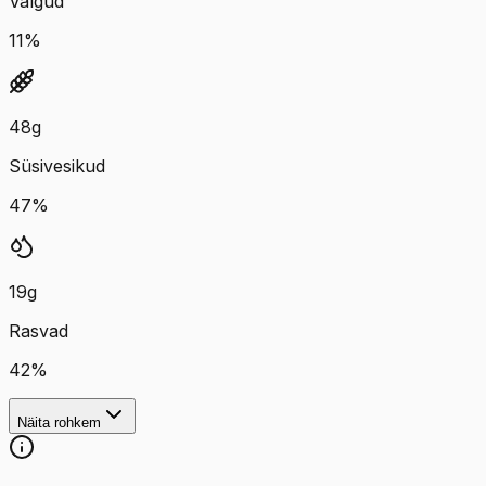
Valgud
11
%
48
g
Süsivesikud
47
%
19
g
Rasvad
42
%
Näita rohkem