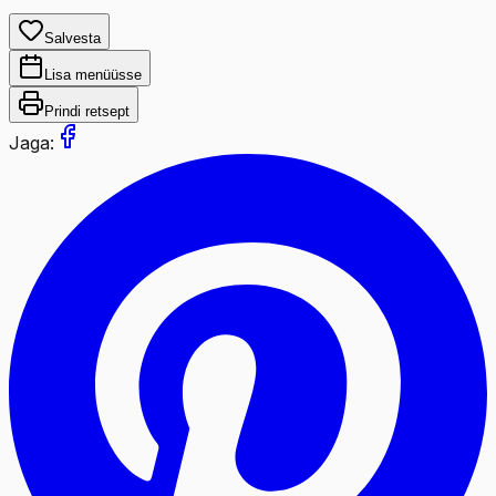
Salvesta
Lisa menüüsse
Prindi retsept
Jaga: