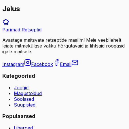
Jalus
Parimad
Retseptid
Avastage maitsvate retseptide maailm! Meie veebilehelt
leiate mitmekülgse valiku hõrgutavaid ja lihtsaid roogasid
igale maitsele.
Instagram
Facebook
Email
Kategooriad
Joogid
Magustoidud
Soolased
Suupisted
Populaarsed
Liharoad