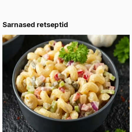
Sarnased retseptid
Keskmine
5.0
Hinnang:
(
5
)
Makaronisalat ilma lihata
Otsite maitsvat ja värskendavat lisandit oma söögi
kõrvale? See makaronisalat ilma lihata sobib selleks
ideaalselt! Täiuslikult keedetud sarvekese makaronid,
värsked ja krõmpsuvad köögiviljad ning maitseküllane
koorene kaste muudavad selle salati ideaalseks lisandiks
igale lauale. Meie makaronisalat avaldab kõigile muljet,
olenemata sellest, kas seda serveeritakse pereürituseks,
grillimiseks või lihtsalt kiireks lõunasöögiks. Nii et
haarake oma põll ning valmistage salat, mis on nii lihtne
kui ka maitsev!
37
min