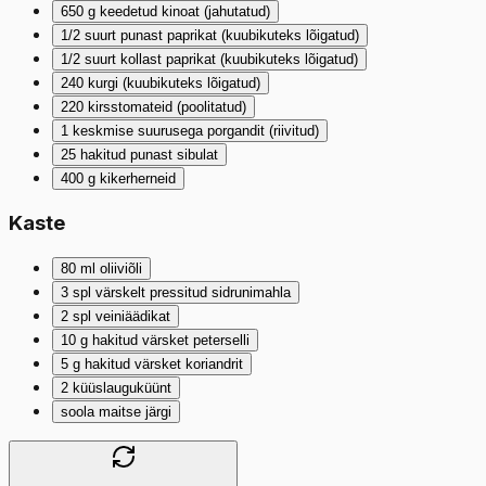
650
g
keedetud kinoat (jahutatud)
1/2
suurt punast paprikat (kuubikuteks lõigatud)
1/2
suurt kollast paprikat (kuubikuteks lõigatud)
240
kurgi (kuubikuteks lõigatud)
220
kirsstomateid (poolitatud)
1
keskmise suurusega porgandit (riivitud)
25
hakitud punast sibulat
400
g
kikerherneid
Kaste
80
ml
oliiviõli
3
spl
värskelt pressitud sidrunimahla
2
spl
veiniäädikat
10
g
hakitud värsket peterselli
5
g
hakitud värsket koriandrit
2
küüslauguküünt
soola maitse järgi