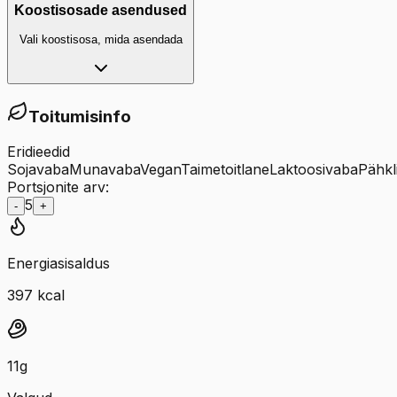
Koostisosade asendused
Vali koostisosa, mida asendada
Toitumisinfo
Eridieedid
Sojavaba
Munavaba
Vegan
Taimetoitlane
Laktoosivaba
Pähkl
Portsjonite arv:
5
-
+
Energiasisaldus
397
kcal
11
g