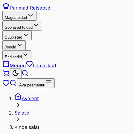
Parimad
Retseptid
Magustoidud
Soolased toidud
Suupisted
Joogid
Eridieedid
Menüü
Lemmikud
Ava peamenüü
Avaleht
Salatid
Kinoa salat