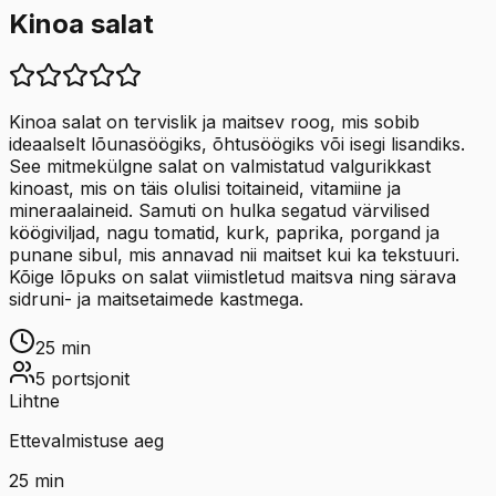
Kinoa salat
Kinoa salat on tervislik ja maitsev roog, mis sobib
ideaalselt lõunasöögiks, õhtusöögiks või isegi lisandiks.
See mitmekülgne salat on valmistatud valgurikkast
kinoast, mis on täis olulisi toitaineid, vitamiine ja
mineraalaineid. Samuti on hulka segatud värvilised
köögiviljad, nagu tomatid, kurk, paprika, porgand ja
punane sibul, mis annavad nii maitset kui ka tekstuuri.
Kõige lõpuks on salat viimistletud maitsva ning särava
sidruni- ja maitsetaimede kastmega.
25
min
5
portsjonit
Lihtne
Ettevalmistuse aeg
25
min