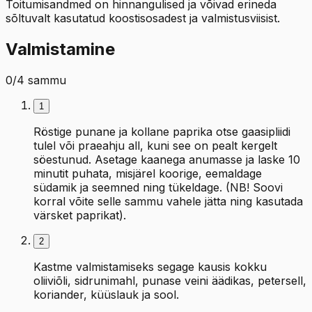
Toitumisandmed on hinnangulised ja võivad erineda
sõltuvalt kasutatud koostisosadest ja valmistusviisist.
Valmistamine
0
/
4
sammu
1
Röstige punane ja kollane paprika otse gaasipliidi
tulel või praeahju all, kuni see on pealt kergelt
söestunud. Asetage kaanega anumasse ja laske 10
minutit puhata, misjärel koorige, eemaldage
südamik ja seemned ning tükeldage. (NB! Soovi
korral võite selle sammu vahele jätta ning kasutada
värsket paprikat).
2
Kastme valmistamiseks segage kausis kokku
oliiviõli, sidrunimahl, punase veini äädikas, petersell,
koriander, küüslauk ja sool.