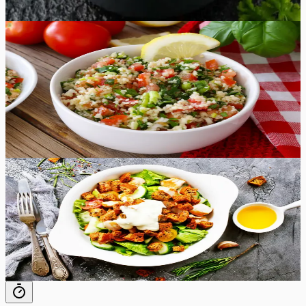
12
tk
Keskmine
5.0
Hinnang:
(
3
)
Tabbouleh
Tabbouleh on populaarne Liibanonist pärit tervislik salat,
mis sisaldab bulgurit ja rohkelt peterselli.
40
min
6
tk
Keskmine
5.0
Hinnang:
(
8
)
Caesari salat kanaga
Caesari salat kanaga
45
min
3
tk