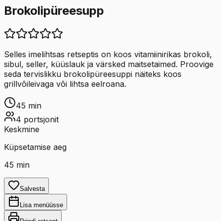
Brokolipüreesupp
Selles imelihtsas retseptis on koos vitamiinirikas brokoli,
sibul, seller, küüslauk ja värsked maitsetaimed. Proovige
seda tervislikku brokolipüreesuppi näiteks koos
grillvõileivaga või lihtsa eelroana.
45
min
4
portsjonit
Keskmine
Küpsetamise aeg
45
min
Salvesta
Lisa menüüsse