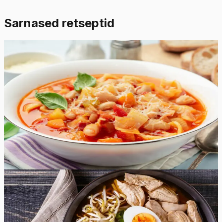
Sarnased retseptid
Raske
5.0
Hinnang:
(
7
)
Minestrone supp
Kogege imepäraseid Itaalia maitseid selle klassikalise
itaalia taimse supi retseptiga! See on värviline supp, mis
sisaldab värskeid köögivilju, õrnu ube ja maitsvaid ürte.
Kui otsite lihtsat lõunasööki või maitseküllast ja toitvat
õhtusööki, siis Minestrone supp sobib selleks kindlasti!
65
min
6
tk
Lihtne
4.8
Hinnang:
(
8
)
Jaapani miso ramen supp kanaga
Olge valmis rüüpama kõige maitsvamat miso ramen