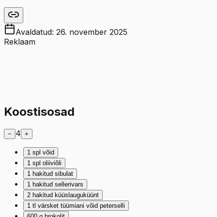
Avaldatud:
26. november 2025
Reklaam
Koostisosad
4
−
+
1
spl
võid
1
spl
oliiviõli
1
hakitud sibulat
1
hakitud sellerivars
2
hakitud küüslauguküünt
1
tl
värsket tüümiani võid peterselli
600
g
brokolit