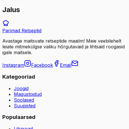
Jalus
Parimad
Retseptid
Avastage maitsvate retseptide maailm! Meie veebilehelt
leiate mitmekülgse valiku hõrgutavaid ja lihtsaid roogasid
igale maitsele.
Instagram
Facebook
Email
Kategooriad
Joogid
Magustoidud
Soolased
Suupisted
Populaarsed
Liharoad