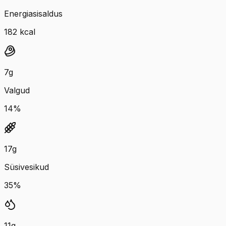
Energiasisaldus
182
kcal
7
g
Valgud
14
%
17
g
Süsivesikud
35
%
11
g