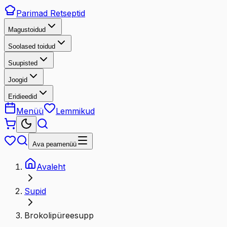
Parimad
Retseptid
Magustoidud
Soolased toidud
Suupisted
Joogid
Eridieedid
Menüü
Lemmikud
Ava peamenüü
Avaleht
Supid
Brokolipüreesupp