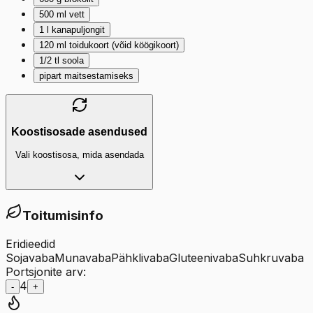
500
ml
vett
1
l
kanapuljongit
120
ml
toidukoort (võid köögikoort)
1/2
tl
soola
pipart maitsestamiseks
Koostisosade asendused
Vali koostisosa, mida asendada
Toitumisinfo
Eridieedid
Sojavaba
Munavaba
Pähklivaba
Gluteenivaba
Suhkruvaba
Portsjonite arv:
4
-
+