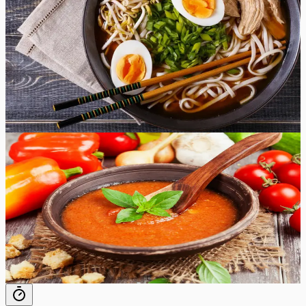
suppi, mida elus proovinud olete! See südamlik ja
lohutav roog on valmistatud rikkaliku maitsetest
pakatava puljongi, õrnade nuudlite ja mahlaka kanaga.
Miks mitte proovida midagi uut ja lisada oma
õhtusöögirutiinile veidi vunki? Selles retseptis ei pea te
kindlasti pettuma!
30
min
1
tk
Lihtne
5.0
Hinnang:
(
2
)
Gazpacho
Parim hispaania gazpacho retsept, mida ma kunagi
proovinud olen. See autentne gazpacho on segu
erinevatest köögiviljadest koos oliiviõli, äädika ja soolaga.
15
min
4
tk