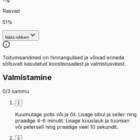
Rasvad
51
%
Näita rohkem
Toitumisandmed on hinnangulised ja võivad erineda
sõltuvalt kasutatud koostisosadest ja valmistusviisist.
Valmistamine
0
/
3
sammu
1
Kuumutage potis või ja õli. Lisage sibul ja seller ning
praadige 4-6 minutit. Lisage küüslauk ja tüümian
või petersell ning praadige veel 10 sekundit.
2