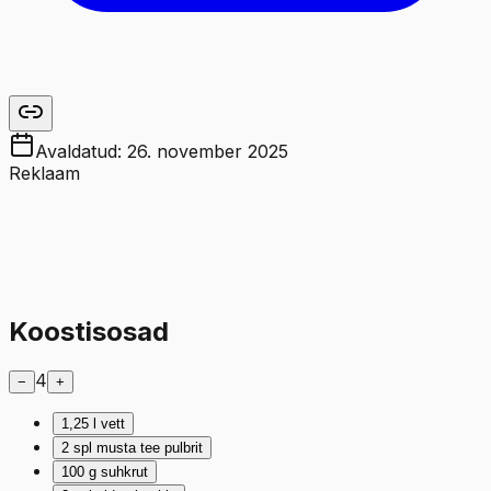
Avaldatud:
26. november 2025
Reklaam
Koostisosad
4
−
+
1,25
l
vett
2
spl
musta tee pulbrit
100
g
suhkrut