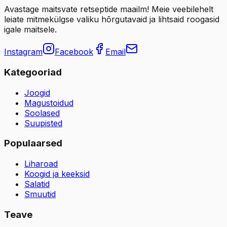
Avastage maitsvate retseptide maailm! Meie veebilehelt
leiate mitmekülgse valiku hõrgutavaid ja lihtsaid roogasid
igale maitsele.
Instagram
Facebook
Email
Kategooriad
Joogid
Magustoidud
Soolased
Suupisted
Populaarsed
Liharoad
Koogid ja keeksid
Salatid
Smuutid
Teave