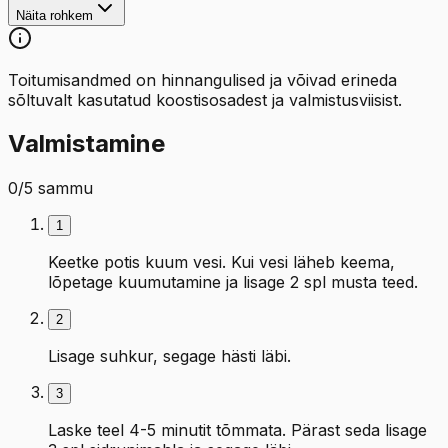
Näita rohkem
Toitumisandmed on hinnangulised ja võivad erineda
sõltuvalt kasutatud koostisosadest ja valmistusviisist.
Valmistamine
0
/
5
sammu
1
Keetke potis kuum vesi. Kui vesi läheb keema,
lõpetage kuumutamine ja lisage 2 spl musta teed.
2
Lisage suhkur, segage hästi läbi.
3
Laske teel 4-5 minutit tõmmata. Pärast seda lisage