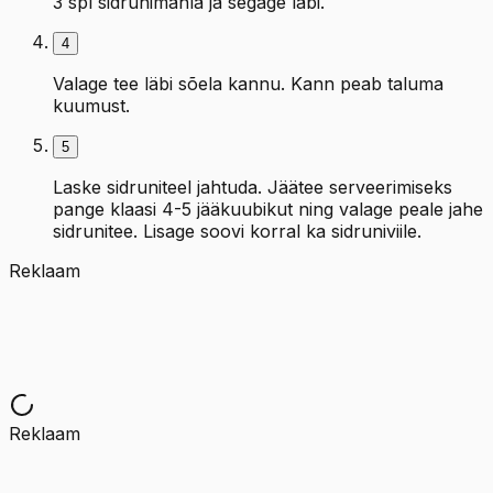
3 spl sidrunimahla ja segage läbi.
4
Valage tee läbi sõela kannu. Kann peab taluma
kuumust.
5
Laske sidruniteel jahtuda. Jäätee serveerimiseks
pange klaasi 4-5 jääkuubikut ning valage peale jahe
sidrunitee. Lisage soovi korral ka sidruniviile.
Reklaam
Reklaam