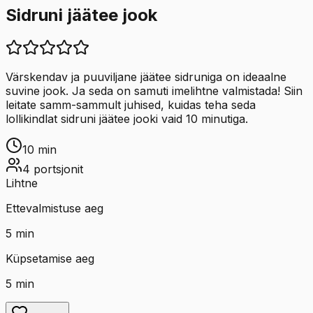
Sidruni jäätee jook
Värskendav ja puuviljane jäätee sidruniga on ideaalne
suvine jook. Ja seda on samuti imelihtne valmistada! Siin
leitate samm-sammult juhised, kuidas teha seda
lollikindlat sidruni jäätee jooki vaid 10 minutiga.
10
min
4
portsjonit
Lihtne
Ettevalmistuse aeg
5
min
Küpsetamise aeg
5
min