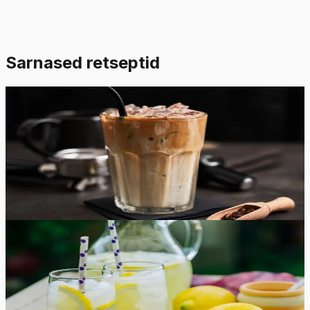
Sarnased retseptid
Lihtne
4.8
Hinnang:
(
5
)
Klassikaline jääkohv
Lihtne ja mõnusalt jahutav jääkohv on imelihtne
valmistada ka oma kodustes tingimustes.
5
min
0
Lihtne
5.0
Hinnang:
(
5
)
Kodune limonaad
Sellest enam lihtsamalt ei saa! Värske ja suvine limonaad
valmib 10 minutiga ja nõuab ainult kahte koostisosa!