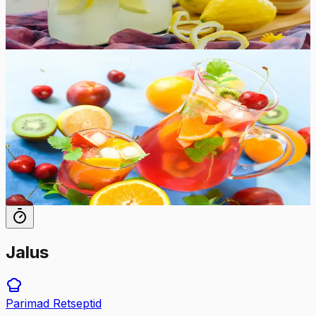
10
min
8
tk
Raske
5.0
Hinnang:
(
3
)
Alkoholivaba bool
Maitsev ja suvine alkoholivaba bool on tehtud
ingveriõlust ja erinevates värsketest puuviljadest, mis on
ideaalne suvine pidujook.
70
min
10
tk
Jalus
Parimad
Retseptid