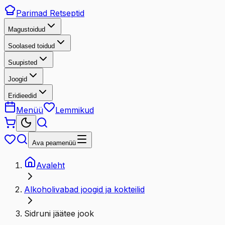
Parimad
Retseptid
Magustoidud
Soolased toidud
Suupisted
Joogid
Eridieedid
Menüü
Lemmikud
Ava peamenüü
Avaleht
Alkoholivabad joogid ja kokteilid
Sidruni jäätee jook