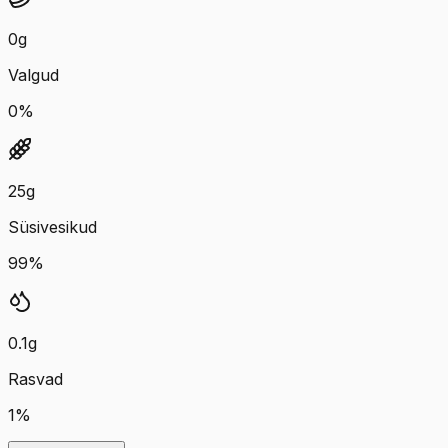
0
g
Valgud
0
%
25
g
Süsivesikud
99
%
0.1
g
Rasvad
1
%