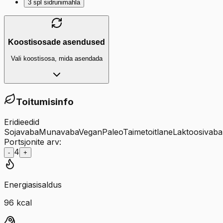
3
spl
sidrunimahla
Koostisosade asendused
Vali koostisosa, mida asendada
Toitumisinfo
Eridieedid
Sojavaba
Munavaba
Vegan
Paleo
Taimetoitlane
Laktoosivaba
Portsjonite arv:
4
-
+
Energiasisaldus
96
kcal