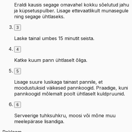
Eraldi kausis segage omavahel kokku sõelutud jahu
ja küpsetuspulber. Lisage ettevaatlikult munasegule
ning segage ühtlaseks.
3
Laske tainal umbes 15 minutit seista.
4
Katke kuum pann ühtlaselt õliga.
5
Lisage suure lusikaga tainast pannile, et
moodustuksid väikesed pannkoogid. Praadige, kuni
pannkoogid mõlemalt poolt ühtlaselt kuldpruunid.
6
Serveerige tuhksuhkru, moosi või mõne muu
meelepärase lisandiga.