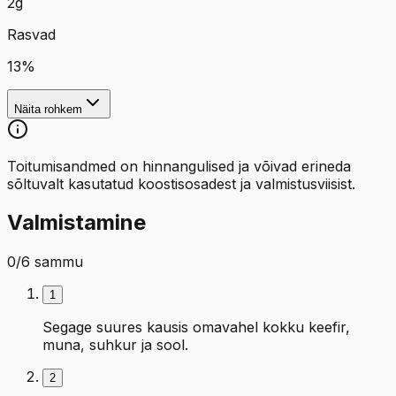
2
g
Rasvad
13
%
Näita rohkem
Toitumisandmed on hinnangulised ja võivad erineda
sõltuvalt kasutatud koostisosadest ja valmistusviisist.
Valmistamine
0
/
6
sammu
1
Segage suures kausis omavahel kokku keefir,
muna, suhkur ja sool.
2