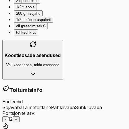
2
spl
suhkrut
1/2
tl
soola
280
g
nisujahu
1/2
tl
küpsetuspulbrit
õli (praadimiseks)
tuhksuhkrut
Koostisosade asendused
Vali koostisosa, mida asendada
Toitumisinfo
Eridieedid
Sojavaba
Taimetoitlane
Pähklivaba
Suhkruvaba
Portsjonite arv:
12
-
+