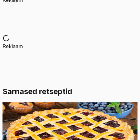
Reklaam
Reklaam
Sarnased retseptid
Raske
5.0
Hinnang:
(
6
)
Mustikapirukas
Siin on äge mustikapiruka retsept! Lihtne ja kerge
isetehtud taina ja põhjaga pirukas viib keele alla.