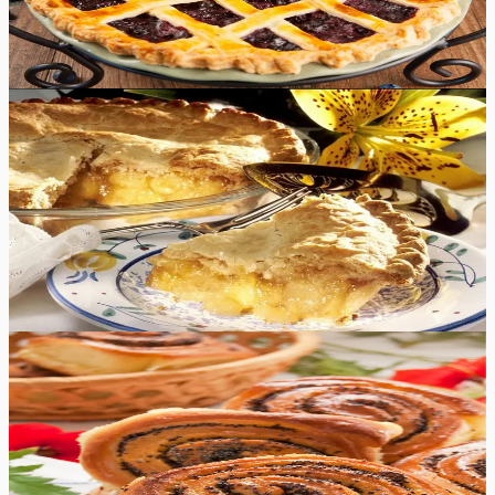
130
min
8
tk
Raske
5.0
Hinnang:
(
9
)
Õunapirukas
See on lihtne ja nauditav magustoit sobib lauale igaks
pühaks. See õunapirukas on suussulava kaneelise
õunatäidise ning krõbeda koorikuga.
95
min
8
tk
Keskmine
5.0
Hinnang:
(
5
)
Moonirullid
Klassikalised moonirullid mõnusa pehme taina ja rohkete
mooniseemnetega on alati suurepärane saiake
vahepalaks.