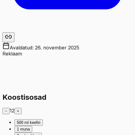
Avaldatud:
26. november 2025
Reklaam
Koostisosad
12
−
+
500
ml
keefiri
1
muna