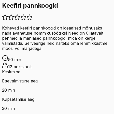
Keefiri pannkoogid
Kohevad keefiri pannkoogid on ideaalsed mõnusaks
nädalavahetuse hommikusöögiks! Need on üllatavalt
pehmed ja mahlased pannkoogid, mida on kerge
valmistada. Serveerige neid näiteks oma lemmikkastme,
moosi või marjadega.
50
min
12
portsjonit
Keskmine
Ettevalmistuse aeg
20
min
Küpsetamise aeg
30
min