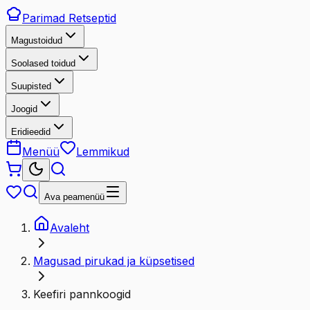
Parimad
Retseptid
Magustoidud
Soolased toidud
Suupisted
Joogid
Eridieedid
Menüü
Lemmikud
Ava peamenüü
Avaleht
Magusad pirukad ja küpsetised
Keefiri pannkoogid