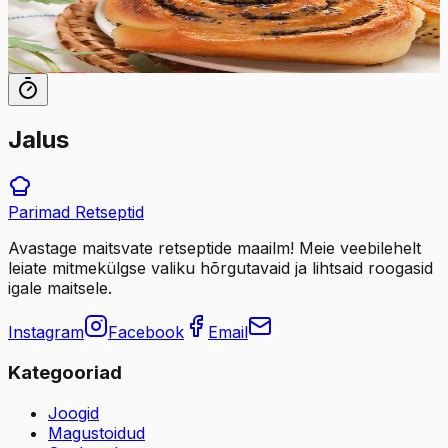
40
min
12
tk
Jalus
Parimad
Retseptid
Avastage maitsvate retseptide maailm! Meie veebilehelt
leiate mitmekülgse valiku hõrgutavaid ja lihtsaid roogasid
igale maitsele.
Instagram
Facebook
Email
Kategooriad
Joogid
Magustoidud