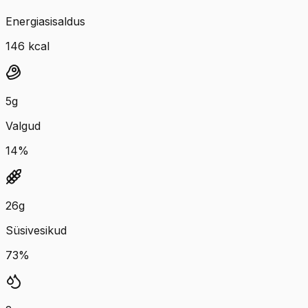
Energiasisaldus
146
kcal
5
g
Valgud
14
%
26
g
Süsivesikud
73
%