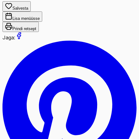
Salvesta
Lisa menüüsse
Prindi retsept
Jaga: