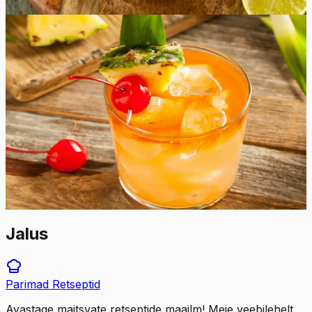
1
tk
Lihtne
5.0
Hinnang:
(
9
)
Mai Tai kokteil
Põgenege troopilisse paradiisi selle imemaitsva Mai Tai
kokteiliga. See värskendav magushapukas jook koosneb
rummist, apelsini curaçaost, laimimahlast ja orgeat
siirupist ning on ideaalne viis end soojale ja
päikesepaistelisele rannale viia. Nii et haarake oma
kokteilišeiker ja valmistuge nautima troopika maitset.
5
min
1
tk
Jalus
Parimad
Retseptid
Avastage maitsvate retseptide maailm! Meie veebilehelt