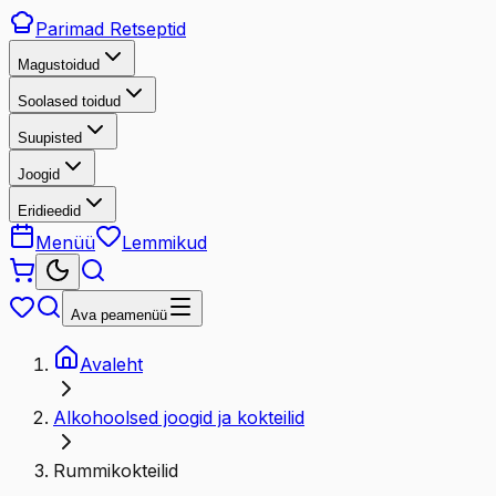
Parimad
Retseptid
Magustoidud
Soolased toidud
Suupisted
Joogid
Eridieedid
Menüü
Lemmikud
Ava peamenüü
Avaleht
Alkohoolsed joogid ja kokteilid
Rummikokteilid