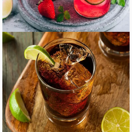
koostisosad kokku ja alustage selle maitsva maiuspala
valmistamist!
15
min
8
tk
Lihtne
4.8
Hinnang:
(
6
)
Cuba Libre kokteil
Olge valmis merele sõitma selle klassikalise Kuubalt pärit
kokteiliga! Cuba Libre kokteil on värskendav segu
rummist, laimimahlast ja koolast, mis on täiuslik
kombinatsioon magusast ja hapust. Kui otsite
janukustutavat jooki kuumal suvepäeval või soovite
lisada oma õhtusse troopilist meeleolu, siis see jook
sobib kindlasti hästi! Ainult kolme koostisosaga on seda
retsepti lihtne valmistada ja veelgi lihtsam nautida.
Tõstame klaasi Cuba Libre'i legendaarse kokteili
terviseks!
5
min