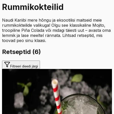
Rummikokteilid
Naudi Kariibi mere hõngu ja eksootilisi maitseid meie
rummikokteilide valikuga! Olgu see klassikaline Mojito,
troopiline Piña Colada või midagi täiesti uut – avasta oma
lemmik ja lase meeltel rännata. Lihtsad retseptid, mis
toovad peo sinu klaasi.
Retseptid (
6
)
Filtreeri dieedi järgi
Lihtne
4.8
Hinnang:
(
4
)
Mojito kokteil
Kuubalt pärineb ikooniline kokteil mojito. See jook
sisaldab ootamatult selliseid Kuuba komponente nagu
rumm, laim, piparmünt ja suhkur. Janukustutava joogi
valmistamiseks lisatakse segule veidi gaseeritud vett. See