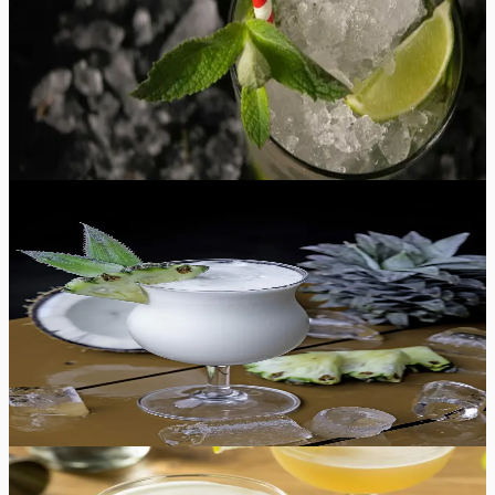
vajab veidi rohkem vaeva kui teised segatud kokteilid,
sest värske piparmünt, laim ja suhkur tuleb kõigepealt
kokku segada, et nende maitseid vabastada. Meeldiv,
gaseeritud ja pisut magus rummijook on endiselt üks
populaarsemaid.
10
min
1
tk
Lihtne
5.0
Hinnang:
(
3
)
Pina Colada kokteil
See pina colada on nagu unistus klaasis: 25% magustoit,
75% troopiline puhkus. Lisaks sellele, et see on kiiresti ja
lihtsasti valmiv, maitseb see palju paremini, sest see on
tehtud värsketest koostisosadest.
5
min
2
tk
Lihtne
4.8
Hinnang:
(
10
)