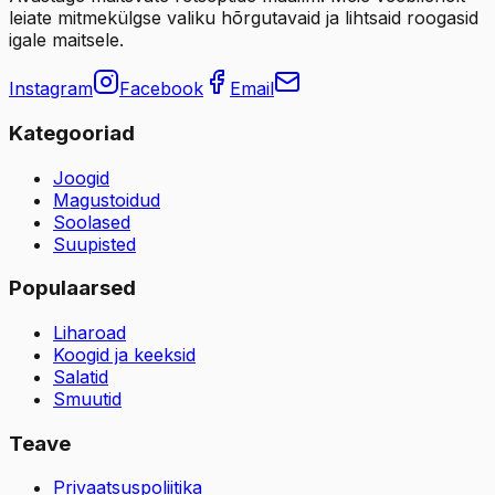
leiate mitmekülgse valiku hõrgutavaid ja lihtsaid roogasid
igale maitsele.
Instagram
Facebook
Email
Kategooriad
Joogid
Magustoidud
Soolased
Suupisted
Populaarsed
Liharoad
Koogid ja keeksid
Salatid
Smuutid
Teave
Privaatsuspoliitika