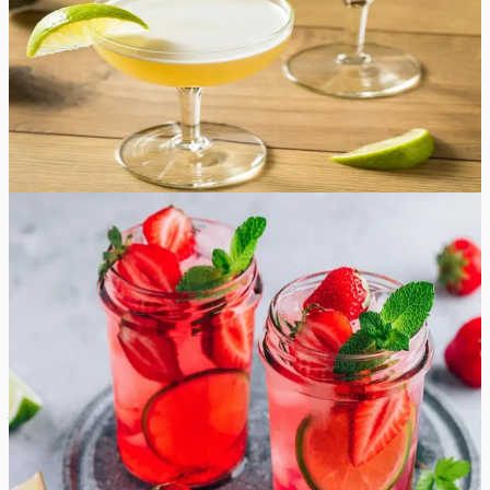
Daiquiri kokteil
Õpi Daiquiri kunsti, kasutades valget rummi, triple sec'i,
laimi ja suhkrut. Selle retsepti muudab veelgi erilisemaks
kokteili jäine struktuur! Proovi järgi ja sa ei kahetse!
5
min
1
tk
Lihtne
4.5
Hinnang:
(
4
)
Maasika mojito kokteil
Mojito on värskendav kokteil, mis on valmistatud valge
rummi, suhkru, laimimahla, soodavee ja piparmündiga.
Selles variatsioonis kasutatakse maasikaid, et lisada
klassikalise mojito retseptile puuviljane twist. Magusate ja
hapukate maitsete kombinatsioon annab maitsva ja
janukustutava joogi, mis sobib ideaalselt suvepäevaks.
Olenemata sellest, kas lõõgastute basseini ääres või
korraldate õues grillimist, maasika mojito on kindlasti teie
sõprade ja pere seas populaarne. Nii et koguge oma