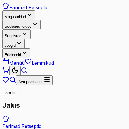
Parimad
Retseptid
Magustoidud
Soolased toidud
Suupisted
Joogid
Eridieedid
Menüü
Lemmikud
Ava peamenüü
Laadin...
Jalus
Parimad
Retseptid