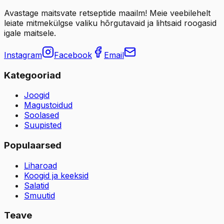
Avastage maitsvate retseptide maailm! Meie veebilehelt
leiate mitmekülgse valiku hõrgutavaid ja lihtsaid roogasid
igale maitsele.
Instagram
Facebook
Email
Kategooriad
Joogid
Magustoidud
Soolased
Suupisted
Populaarsed
Liharoad
Koogid ja keeksid
Salatid
Smuutid
Teave